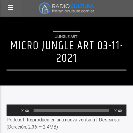
JUNGLE ART
MICRO JUNGLE ART 03-11-
2021
Reproductor
00:00
00:00
de
Podcast:
Reproducir en una nueva ventana
|
Descargar
audio
(Duración: 2:36 — 2.4MB)