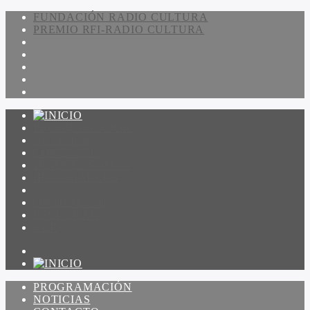
FUNDACIÓN RADIO CULTURA
PREMIO RFI-RADIO CULTURA
PROGRAMACIÓN
NOTICIAS
CONTACTO
QUIENES SOMOS
IR A AMADEUS
ON DEMAND
ESCUCHAR
VER
PROGRAMACIÓN
NOTICIAS