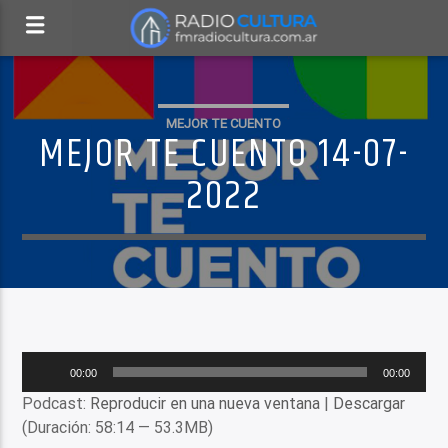
MEJOR TE CUENTO
MEJOR TE CUENTO 14-07-
2022
Reproductor
00:00
00:00
de
Podcast:
Reproducir en una nueva ventana
|
Descargar
audio
(Duración: 58:14 — 53.3MB)