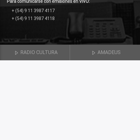
Para comunicarse con emisiones en VIVO:
+ (54) 9 11 3987 4117
+ (54) 9 11 3987 4118
RADIO CULTURA
AMADEUS
© 2018 Radio Cultura. Realizado por
NEOMEDIOS