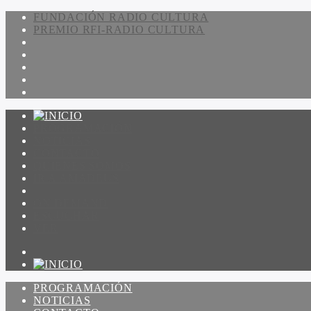
FUNDACIÓN RADIO CULTURA
PREMIO RFI-RADIO CULTURA
PROGRAMACIÓN
NOTICIAS
CONTACTO
QUIENES SOMOS
IR A AMADEUS
ON DEMAND
ESCUCHAR
VER
PROGRAMACIÓN
NOTICIAS