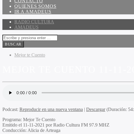
CONTACTO
QUIENES SOMOS
IR A AMADEUS
RADIO CULTURA
AMADEUS
Mejor te Cuento
MEJOR TE CUENTO 11-11-2
Podcast:
Reproducir en una nueva ventana
|
Descargar
(Duración: 5
Programa
: Mejor Te Cuento
Emitido el
11-11-2021 por Radio Cultura FM 97.9 MHZ
Conducción
: Alicia de Arteaga