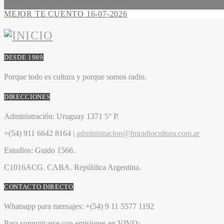
MEJOR TE CUENTO 16-07-2026
DESDE 1989
Porque todo es cultura y porque somos radio.
DIRECCIONES
Administración:
Uruguay 1371 5° P.
+(54) 911 6642 8164 |
administracion@fmradiocultura.com.ar
Estudios:
Guido 1566.
C1016ACG
. CABA.
República Argentina.
CONTACTO DIRECTO
Whatsapp para mensajes:
+(54) 9 11 5577 1192
Para comunicarse con emisiones en VIVO: