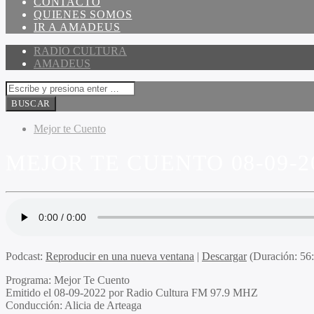
CONTACTO
QUIENES SOMOS
IR A AMADEUS
RADIO CULTURA
AMADEUS
Mejor te Cuento
MEJOR TE CUENTO 08-09-2
Podcast:
Reproducir en una nueva ventana
|
Descargar
(Duración: 5
Programa
: Mejor Te Cuento
Emitido el
08-09-2022 por Radio Cultura FM 97.9 MHZ
Conducción
: Alicia de Arteaga