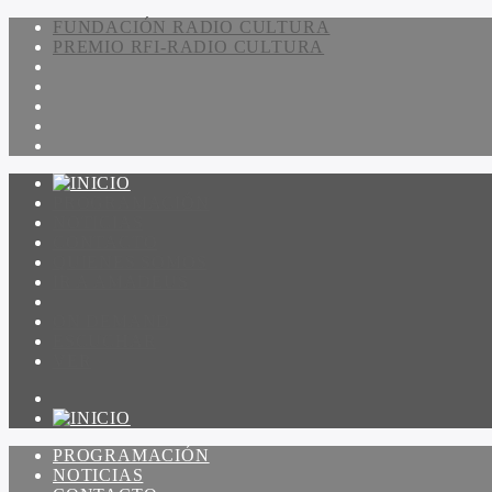
FUNDACIÓN RADIO CULTURA
PREMIO RFI-RADIO CULTURA
PROGRAMACIÓN
NOTICIAS
CONTACTO
QUIENES SOMOS
IR A AMADEUS
ON DEMAND
ESCUCHAR
VER
PROGRAMACIÓN
NOTICIAS