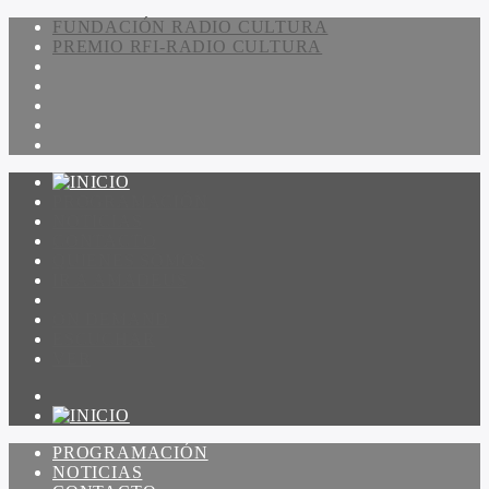
FUNDACIÓN RADIO CULTURA
PREMIO RFI-RADIO CULTURA
PROGRAMACIÓN
NOTICIAS
CONTACTO
QUIENES SOMOS
IR A AMADEUS
ON DEMAND
ESCUCHAR
VER
PROGRAMACIÓN
NOTICIAS