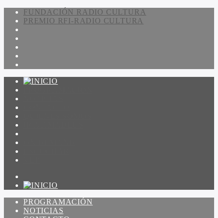
FUNDACIÓN RADIO CULTURA
PREMIO RFI-RADIO CULTURA
PROGRAMACIÓN
NOTICIAS
CONTACTO
QUIENES SOMOS
IR A AMADEUS
ON DEMAND
ESCUCHAR
VER
PROGRAMACIÓN
NOTICIAS