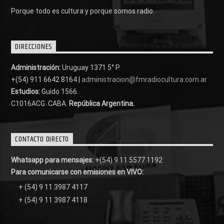
Porque todo es cultura y porque somos radio.
DIRECCIONES
Administración:
Uruguay 1371 5° P.
+(54) 911 6642 8164 |
administracion@fmradiocultura.com.ar
Estudios:
Guido 1566.
C1016ACG
. CABA.
República Argentina.
CONTACTO DIRECTO
Whatsapp para mensajes:
+(54) 9 11 5577 1192
Para comunicarse con emisiones en VIVO:
+ (54) 9 11 3987 4117
+ (54) 9 11 3987 4118