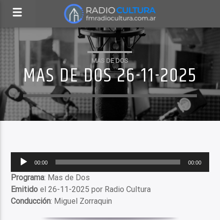
MAS DE DOS
MAS DE DOS 26-11-2025
Reproductor
00:00
00:00
de
Programa
: Mas de Dos
audio
Emitido
el 26-11-2025 por Radio Cultura
Conducción
: Miguel Zorraquin