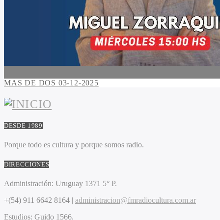
MAS DE DOS 03-12-2025
DESDE 1989
Porque todo es cultura y porque somos radio.
DIRECCIONES
Administración:
Uruguay 1371 5° P.
+(54) 911 6642 8164 |
administracion@fmradiocultura.com.ar
Estudios:
Guido 1566.