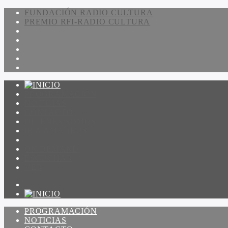
FUNDACIÓN RADIO CULTURA
PREMIO RFI-RADIO CULTURA
PROGRAMACIÓN
NOTICIAS
CONTACTO
QUIENES SOMOS
IR A AMADEUS
ON DEMAND
ESCUCHAR
VER
PROGRAMACIÓN
NOTICIAS