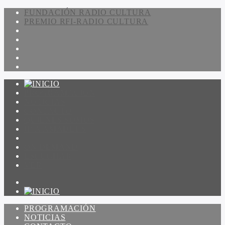
FUNDACIÓN RADIO CULTURA
PREMIO RFI-RADIO CULTURA
PROGRAMACIÓN
NOTICIAS
CONTACTO
QUIENES SOMOS
IR A AMADEUS
ON DEMAND
ESCUCHAR
VER
PROGRAMACIÓN
NOTICIAS