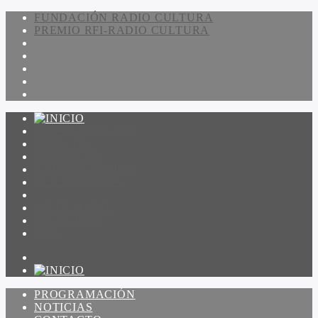
FUNDACIÓN RADIO CULTURA
PREMIO RFI-RADIO CULTURA
PROGRAMACIÓN
NOTICIAS
CONTACTO
QUIENES SOMOS
IR A AMADEUS
ON DEMAND
ESCUCHAR
VER
PROGRAMACIÓN
NOTICIAS