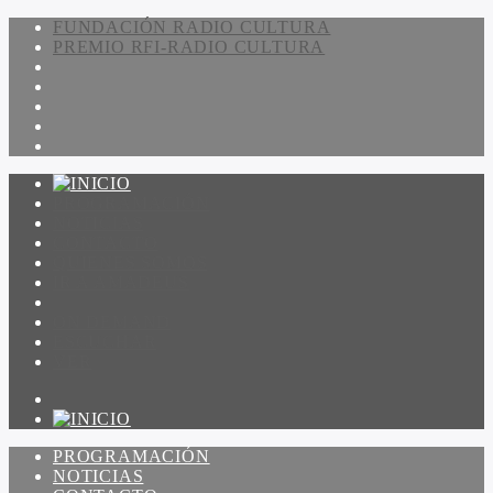
FUNDACIÓN RADIO CULTURA
PREMIO RFI-RADIO CULTURA
PROGRAMACIÓN
NOTICIAS
CONTACTO
QUIENES SOMOS
IR A AMADEUS
ON DEMAND
ESCUCHAR
VER
PROGRAMACIÓN
NOTICIAS