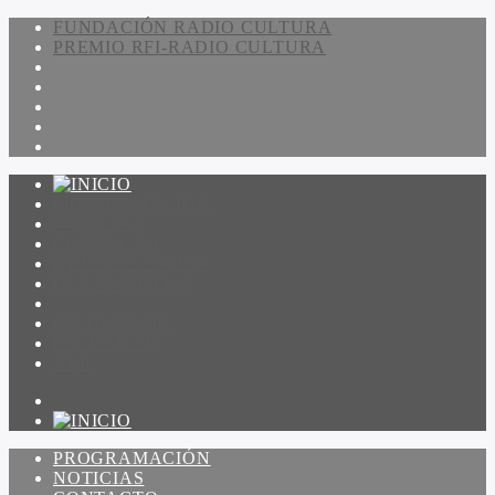
FUNDACIÓN RADIO CULTURA
PREMIO RFI-RADIO CULTURA
PROGRAMACIÓN
NOTICIAS
CONTACTO
QUIENES SOMOS
IR A AMADEUS
ON DEMAND
ESCUCHAR
VER
PROGRAMACIÓN
NOTICIAS