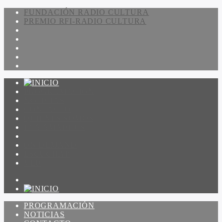
FUNDACIÓN RADIO CULTURA
PREMIO RFI-RADIO CULTURA
PROGRAMACIÓN
NOTICIAS
CONTACTO
QUIENES SOMOS
IR A AMADEUS
ON DEMAND
ESCUCHAR
VER
PROGRAMACIÓN
NOTICIAS