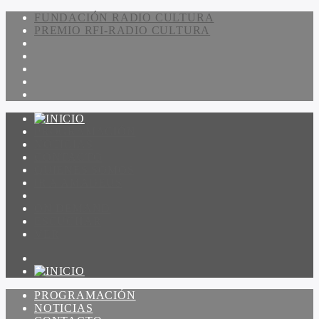
FUNDACIÓN RADIO CULTURA
PREMIO RFI-RADIO CULTURA
PROGRAMACIÓN
NOTICIAS
CONTACTO
QUIENES SOMOS
IR A AMADEUS
ON DEMAND
ESCUCHAR
VER
PROGRAMACIÓN
NOTICIAS