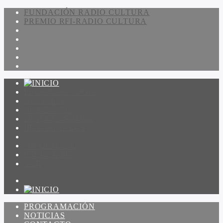
FUNDACIÓN RADIO CULTURA
PREMIO RFI-RADIO CULTURA
PROGRAMACIÓN
NOTICIAS
CONTACTO
QUIENES SOMOS
IR A AMADEUS
ON DEMAND
ESCUCHAR
VER
PROGRAMACIÓN
NOTICIAS