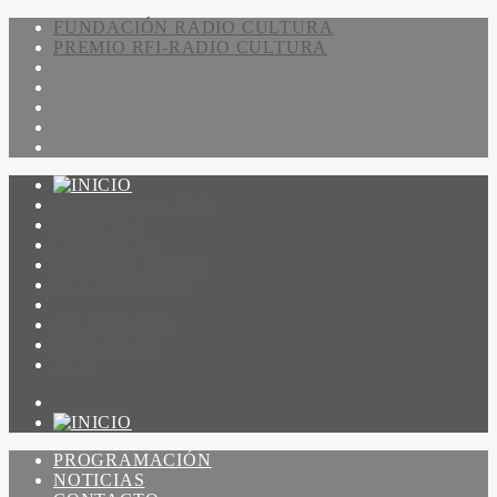
FUNDACIÓN RADIO CULTURA
PREMIO RFI-RADIO CULTURA
PROGRAMACIÓN
NOTICIAS
CONTACTO
QUIENES SOMOS
IR A AMADEUS
ON DEMAND
ESCUCHAR
VER
PROGRAMACIÓN
NOTICIAS