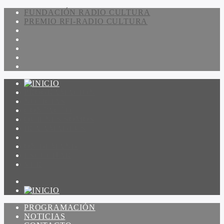
FUNDACIÓN RADIO CULTURA
PREMIO RFI-RADIO CULTURA
PROGRAMACIÓN
NOTICIAS
CONTACTO
QUIENES SOMOS
IR A AMADEUS
ON DEMAND
ESCUCHAR
VER
PROGRAMACIÓN
NOTICIAS