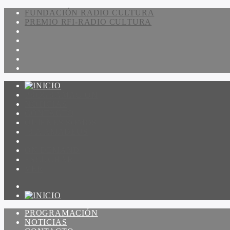
FUNDACIÓN RADIO CULTURA
PREMIO RFI-RADIO CULTURA
PROGRAMACIÓN
NOTICIAS
CONTACTO
QUIENES SOMOS
IR A AMADEUS
ON DEMAND
ESCUCHAR
VER
PROGRAMACIÓN
NOTICIAS