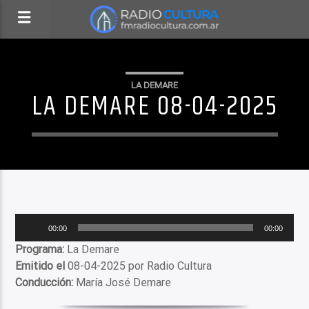
LA DEMARE
LA DEMARE 08-04-2025
Reproductor
00:00
00:00
de
Programa:
La Demare
audio
Emitido el
08-04-2025 por Radio Cultura
Conducción:
María José Demare