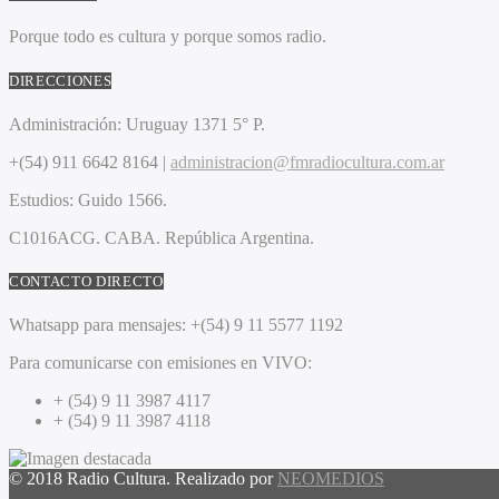
Porque todo es cultura y porque somos radio.
DIRECCIONES
Administración:
Uruguay 1371 5° P.
+(54) 911 6642 8164 |
administracion@fmradiocultura.com.ar
Estudios:
Guido 1566.
C1016ACG
. CABA.
República Argentina.
CONTACTO DIRECTO
Whatsapp para mensajes:
+(54) 9 11 5577 1192
Para comunicarse con emisiones en VIVO:
+ (54) 9 11 3987 4117
+ (54) 9 11 3987 4118
© 2018 Radio Cultura. Realizado por
NEOMEDIOS