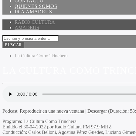
CONTACTO
QUIENES SOMOS
IR A AMADEUS
RADIO CULTURA
AMADEUS
La Cultura Como Trinchera
LA CULTURA COMO TRINCH
Podcast:
Reproducir en una nueva ventana
|
Descargar
(Duración: 5
Programa:
La Cultura Como Trinchera
Emitido el
30-04-2022 por Radio Cultura FM 97.9 MHZ
Conducción:
Carlos Belloni, Agostina Pérez Guedes, Luciano Gimeno