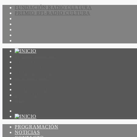
FUNDACIÓN RADIO CULTURA
PREMIO RFI-RADIO CULTURA
PROGRAMACIÓN
NOTICIAS
CONTACTO
QUIENES SOMOS
IR A AMADEUS
ON DEMAND
ESCUCHAR
VER
PROGRAMACIÓN
NOTICIAS