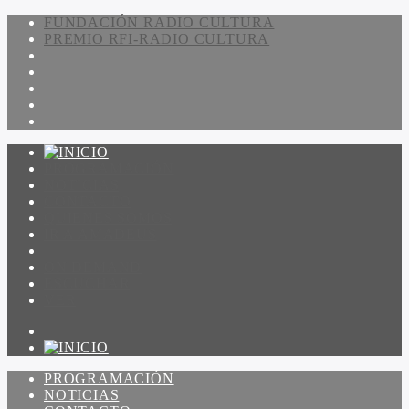
FUNDACIÓN RADIO CULTURA
PREMIO RFI-RADIO CULTURA
PROGRAMACIÓN
NOTICIAS
CONTACTO
QUIENES SOMOS
IR A AMADEUS
ON DEMAND
ESCUCHAR
VER
PROGRAMACIÓN
NOTICIAS