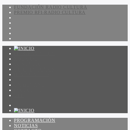
FUNDACIÓN RADIO CULTURA
PREMIO RFI-RADIO CULTURA
PROGRAMACIÓN
NOTICIAS
CONTACTO
QUIENES SOMOS
IR A AMADEUS
ON DEMAND
ESCUCHAR
VER
PROGRAMACIÓN
NOTICIAS