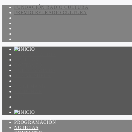
FUNDACIÓN RADIO CULTURA
PREMIO RFI-RADIO CULTURA
PROGRAMACIÓN
NOTICIAS
CONTACTO
QUIENES SOMOS
IR A AMADEUS
ON DEMAND
ESCUCHAR
VER
PROGRAMACIÓN
NOTICIAS