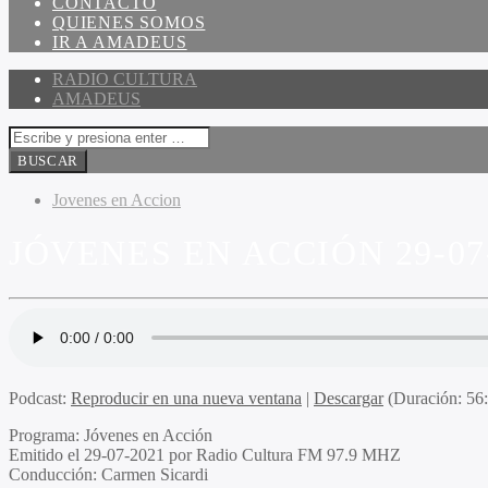
CONTACTO
QUIENES SOMOS
IR A AMADEUS
RADIO CULTURA
AMADEUS
Jovenes en Accion
JÓVENES EN ACCIÓN 29-07
Podcast:
Reproducir en una nueva ventana
|
Descargar
(Duración: 5
Programa
: Jóvenes en Acción
Emitido
el 29-07-2021 por Radio Cultura FM 97.9 MHZ
Conducción
: Carmen Sicardi