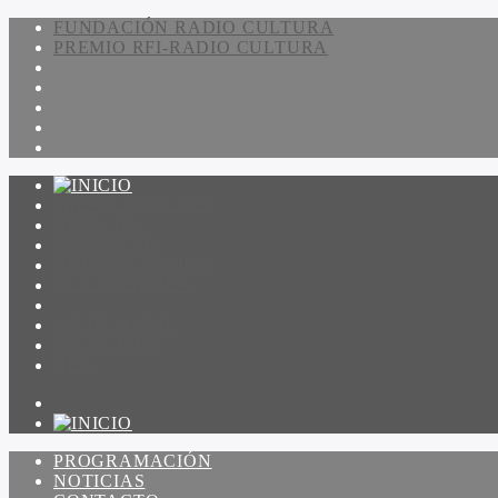
FUNDACIÓN RADIO CULTURA
PREMIO RFI-RADIO CULTURA
PROGRAMACIÓN
NOTICIAS
CONTACTO
QUIENES SOMOS
IR A AMADEUS
ON DEMAND
ESCUCHAR
VER
PROGRAMACIÓN
NOTICIAS