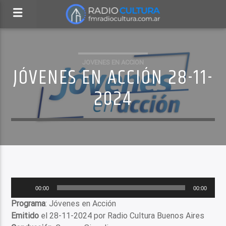
JOVENES EN ACCION
JÓVENES EN ACCIÓN 28-11-
2024
Reproductor
00:00
00:00
de
Programa
: Jóvenes en Acción
audio
Emitido
el 28-11-2024 por Radio Cultura Buenos Aires