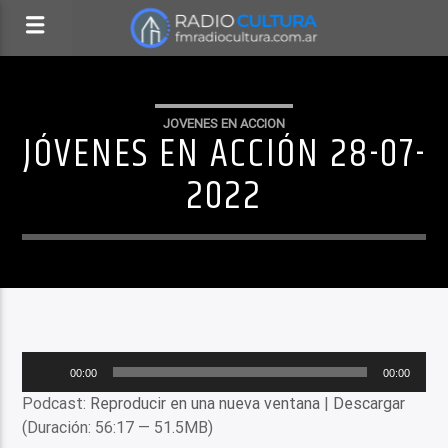
JOVENES EN ACCION
JÓVENES EN ACCIÓN 28-07-
2022
Reproductor
00:00
00:00
de
Podcast:
Reproducir en una nueva ventana
|
Descargar
audio
(Duración: 56:17 — 51.5MB)