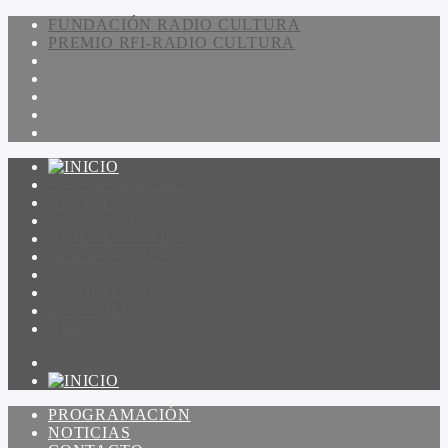
FUNDACIÓN RADIO CULTURA
PREMIO RFI-RADIO CULTURA
PROGRAMACIÓN
NOTICIAS
CONTACTO
QUIENES SOMOS
IR A AMADEUS
ON DEMAND
ESCUCHAR
VER
PROGRAMACIÓN
NOTICIAS