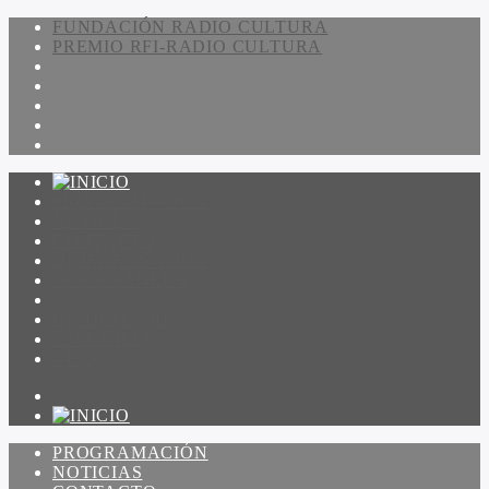
FUNDACIÓN RADIO CULTURA
PREMIO RFI-RADIO CULTURA
PROGRAMACIÓN
NOTICIAS
CONTACTO
QUIENES SOMOS
IR A AMADEUS
ON DEMAND
ESCUCHAR
VER
PROGRAMACIÓN
NOTICIAS