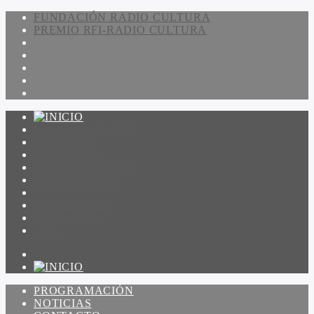
FUNDACIÓN RADIO CULTURA
PREMIO RFI-RADIO CULTURA
PROGRAMACIÓN
NOTICIAS
CONTACTO
QUIENES SOMOS
IR A AMADEUS
ON DEMAND
ESCUCHAR
VER
PROGRAMACIÓN
NOTICIAS