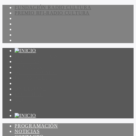
FUNDACIÓN RADIO CULTURA
PREMIO RFI-RADIO CULTURA
PROGRAMACIÓN
NOTICIAS
CONTACTO
QUIENES SOMOS
IR A AMADEUS
ON DEMAND
ESCUCHAR
VER
PROGRAMACIÓN
NOTICIAS