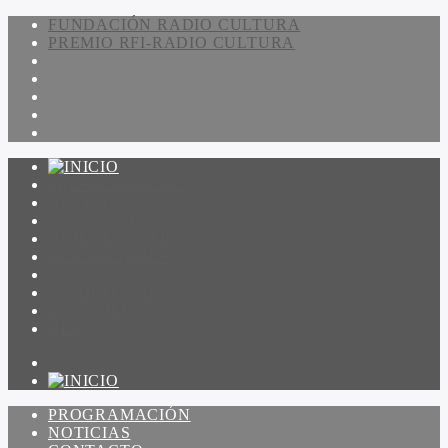
FUNDACIÓN RADIO CULTURA
PREMIO RFI-RADIO CULTURA
PROGRAMACIÓN
NOTICIAS
CONTACTO
QUIENES SOMOS
IR A AMADEUS
ON DEMAND
ESCUCHAR
VER
PROGRAMACIÓN
NOTICIAS