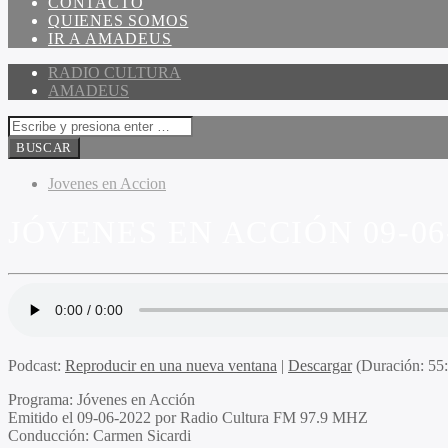
CONTACTO
QUIENES SOMOS
IR A AMADEUS
RADIO CULTURA
AMADEUS
Jovenes en Accion
JÓVENES EN ACCIÓN 09-06
Podcast:
Reproducir en una nueva ventana
|
Descargar
(Duración: 5
Programa
: Jóvenes en Acción
Emitido
el 09-06-2022 por Radio Cultura FM 97.9 MHZ
Conducción
: Carmen Sicardi