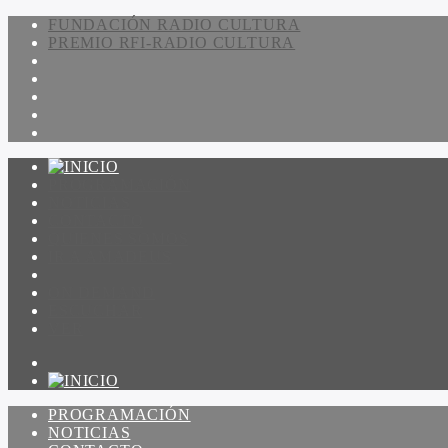
FUNDACIÓN RADIO CULTURA
PREMIO RFI-RADIO CULTURA
PROGRAMACIÓN
NOTICIAS
CONTACTO
QUIENES SOMOS
IR A AMADEUS
ON DEMAND
ESCUCHAR
VER
PROGRAMACIÓN
NOTICIAS