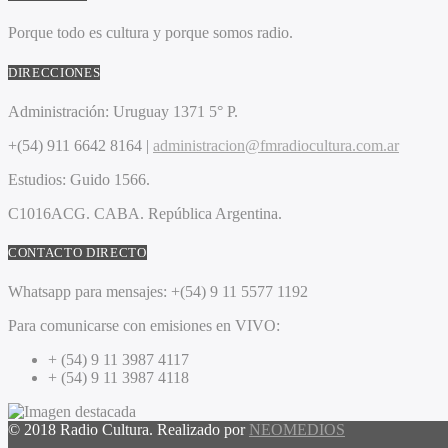
Porque todo es cultura y porque somos radio.
DIRECCIONES
Administración:
Uruguay 1371 5° P.
+(54) 911 6642 8164 |
administracion@fmradiocultura.com.ar
Estudios:
Guido 1566.
C1016ACG
. CABA.
República Argentina.
CONTACTO DIRECTO
Whatsapp para mensajes:
+(54) 9 11 5577 1192
Para comunicarse con emisiones en VIVO:
+ (54) 9 11 3987 4117
+ (54) 9 11 3987 4118
© 2018 Radio Cultura. Realizado por
NEOMEDIOS