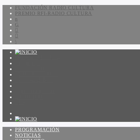
FUNDACIÓN RADIO CULTURA
PREMIO RFI-RADIO CULTURA
PROGRAMACIÓN
NOTICIAS
CONTACTO
QUIENES SOMOS
IR A AMADEUS
ON DEMAND
ESCUCHAR
VER
PROGRAMACIÓN
NOTICIAS