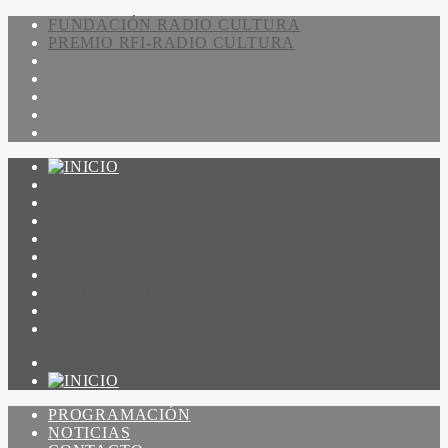
FUNDACIÓN RADIO CULTURA
PREMIO RFI-RADIO CULTURA
PROGRAMACIÓN
NOTICIAS
CONTACTO
QUIENES SOMOS
IR A AMADEUS
ON DEMAND
ESCUCHAR
VER
PROGRAMACIÓN
NOTICIAS