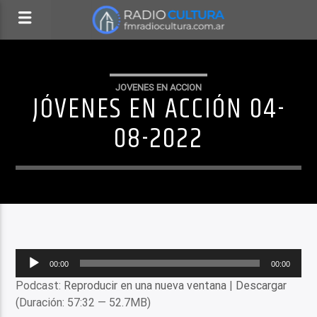
JOVENES EN ACCION
JÓVENES EN ACCIÓN 04-
08-2022
Reproductor
00:00
00:00
de
Podcast:
Reproducir en una nueva ventana
|
Descargar
audio
(Duración: 57:32 — 52.7MB)