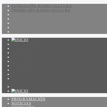
FUNDACIÓN RADIO CULTURA
PREMIO RFI-RADIO CULTURA
PROGRAMACIÓN
NOTICIAS
CONTACTO
QUIENES SOMOS
IR A AMADEUS
ON DEMAND
ESCUCHAR
VER
PROGRAMACIÓN
NOTICIAS