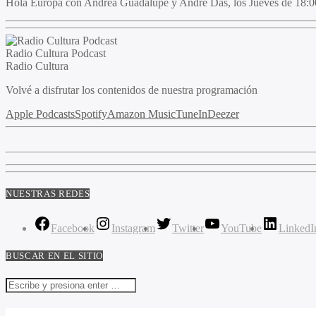
Hola Europa
con
Andrea Guadalupe y André Das
, los Jueves de 18
Radio Cultura Podcast
Radio Cultura
Volvé a disfrutar los contenidos de nuestra programación
Apple Podcasts
Spotify
Amazon Music
TuneIn
Deezer
NUESTRAS REDES
Facebook
Instagram
Twitter
YouTube
LinkedI
BUSCAR EN EL SITIO