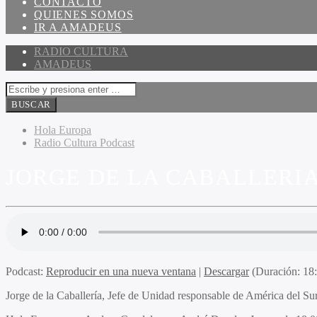
CONTACTO
QUIENES SOMOS
IR A AMADEUS
RADIO CULTURA
AMADEUS
Hola Europa
Radio Cultura Podcast
JORGE DE LA CABALLERI
Podcast:
Reproducir en una nueva ventana
|
Descargar
(Duración: 1
Jorge de la Caballería, Jefe de Unidad responsable de América del S