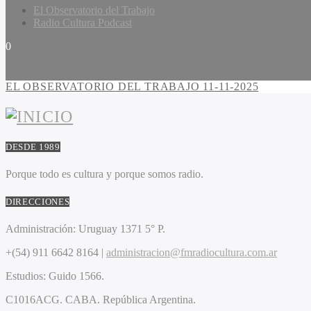
El Observatorio del Trabajo
Radio Cultura Podcast
0
EL OBSERVATORIO DEL TRABAJO 11-11-2025
DESDE 1989
Porque todo es cultura y porque somos radio.
DIRECCIONES
Administración:
Uruguay 1371 5° P.
+(54) 911 6642 8164 |
administracion@fmradiocultura.com.ar
Estudios:
Guido 1566.
C1016ACG
. CABA.
República Argentina.