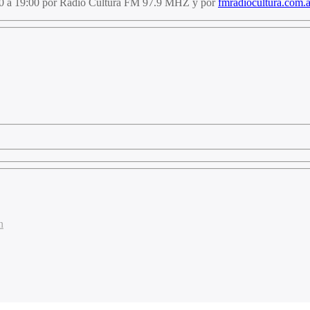
:00 a 19:00 por Radio Cultura FM 97.9 MHZ y por
fmradiocultura.com.a
n