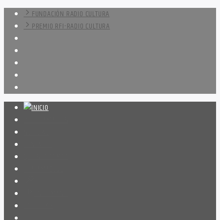
FUNDACIÓN RADIO CULTURA
PREMIO RFI-RADIO CULTURA
PROGRAMACIÓN
NOTICIAS
CONTACTO
QUIENES SOMOS
IR A AMADEUS
ON DEMAND
ESCUCHAR
VER