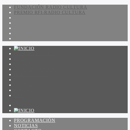
FUNDACIÓN RADIO CULTURA
PREMIO RFI-RADIO CULTURA
PROGRAMACIÓN
NOTICIAS
CONTACTO
QUIENES SOMOS
IR A AMADEUS
ON DEMAND
ESCUCHAR
VER
PROGRAMACIÓN
NOTICIAS