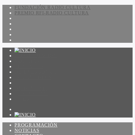
FUNDACIÓN RADIO CULTURA
PREMIO RFI-RADIO CULTURA
PROGRAMACIÓN
NOTICIAS
CONTACTO
QUIENES SOMOS
IR A AMADEUS
ON DEMAND
ESCUCHAR
VER
PROGRAMACIÓN
NOTICIAS