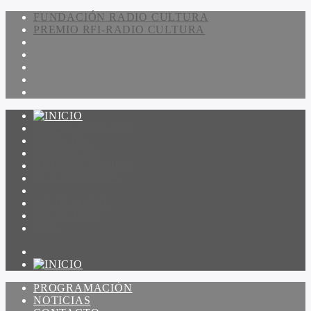
FUNDACIÓN RADIO CULTURA
PREMIO RFI-RADIO CULTURA
PROGRAMACIÓN
NOTICIAS
CONTACTO
QUIENES SOMOS
IR A AMADEUS
ON DEMAND
ESCUCHAR
VER
PROGRAMACIÓN
NOTICIAS