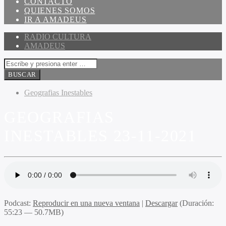
CONTACTO
QUIENES SOMOS
IR A AMADEUS
RADIO CULTURA
AMADEUS
Geografias Inestables
GEOGRAFIAS
INESTABLES 23-11-2021
Podcast:
Reproducir en una nueva ventana
|
Descargar
(Duración:
55:23 — 50.7MB)