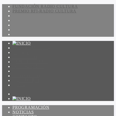
FUNDACIÓN RADIO CULTURA
PREMIO RFI-RADIO CULTURA
PROGRAMACIÓN
NOTICIAS
CONTACTO
QUIENES SOMOS
IR A AMADEUS
ON DEMAND
ESCUCHAR
VER
PROGRAMACIÓN
NOTICIAS