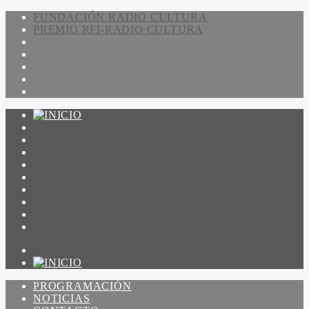
FUNDACIÓN RADIO CULTURA
PREMIO RFI-RADIO CULTURA
PROGRAMACIÓN
NOTICIAS
CONTACTO
QUIENES SOMOS
IR A AMADEUS
ON DEMAND
ESCUCHAR
VER
PROGRAMACIÓN
NOTICIAS