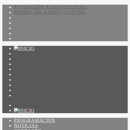
FUNDACIÓN RADIO CULTURA
PREMIO RFI-RADIO CULTURA
PROGRAMACIÓN
NOTICIAS
CONTACTO
QUIENES SOMOS
IR A AMADEUS
ON DEMAND
ESCUCHAR
VER
PROGRAMACIÓN
NOTICIAS