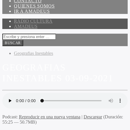
CONTACTO
QUIENES SOMOS
IR A AMADEUS
RADIO CULTURA
AMADEUS
Geografias Inestables
GEOGRAFIAS
INESTABLES 03-09-2021
Podcast:
Reproducir en una nueva ventana
|
Descargar
(Duración:
55:25 — 50.7MB)