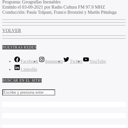
Programa
: Geografías Inestables
Emitido
el 03-09-2021 por Radio Cultura FM 97.9 MHZ
Conducción
: Paula Trápani, Franco Bronzini y Martín Pittaluga
VOLVER
NUESTRAS REDES
Facebook
Instagram
Twitter
YouTube
LinkedIn
BUSCAR EN EL SITIO