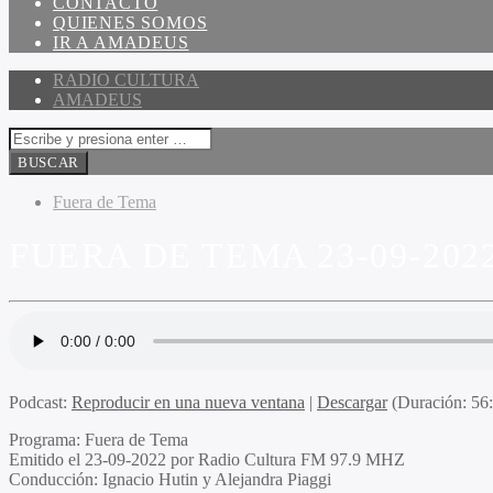
CONTACTO
QUIENES SOMOS
IR A AMADEUS
RADIO CULTURA
AMADEUS
Fuera de Tema
FUERA DE TEMA 23-09-202
Podcast:
Reproducir en una nueva ventana
|
Descargar
(Duración: 5
Programa:
Fuera de Tema
Emitido el
23-09-2022 por Radio Cultura FM 97.9 MHZ
Conducción:
Ignacio Hutin y Alejandra Piaggi