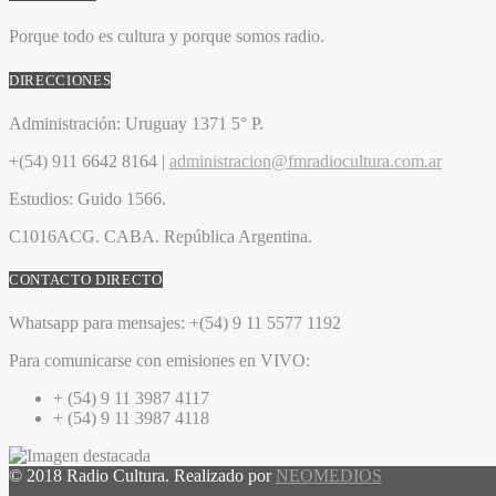
Porque todo es cultura y porque somos radio.
DIRECCIONES
Administración:
Uruguay 1371 5° P.
+(54) 911 6642 8164 |
administracion@fmradiocultura.com.ar
Estudios:
Guido 1566.
C1016ACG
. CABA.
República Argentina.
CONTACTO DIRECTO
Whatsapp para mensajes:
+(54) 9 11 5577 1192
Para comunicarse con emisiones en VIVO:
+ (54) 9 11 3987 4117
+ (54) 9 11 3987 4118
© 2018 Radio Cultura. Realizado por
NEOMEDIOS