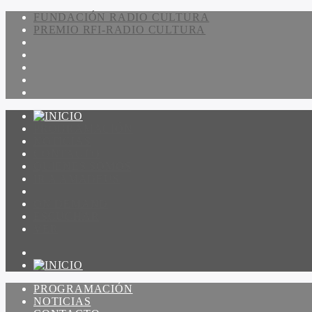
FUNDACIÓN RADIO CULTURA
PREMIO RFI-RADIO CULTURA
PROGRAMACIÓN
NOTICIAS
CONTACTO
QUIENES SOMOS
IR A AMADEUS
ON DEMAND
ESCUCHAR
VER
PROGRAMACIÓN
NOTICIAS