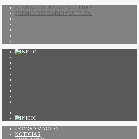
FUNDACIÓN RADIO CULTURA
PREMIO RFI-RADIO CULTURA
PROGRAMACIÓN
NOTICIAS
CONTACTO
QUIENES SOMOS
IR A AMADEUS
ON DEMAND
ESCUCHAR
VER
PROGRAMACIÓN
NOTICIAS