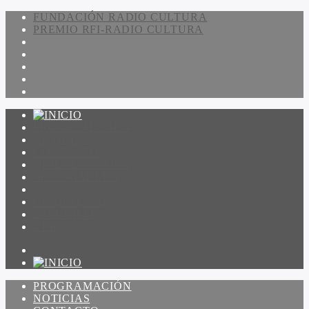
FUNDACIÓN RADIO CULTURA
PREMIO RFI-RADIO CULTURA
PROGRAMACIÓN
NOTICIAS
CONTACTO
QUIENES SOMOS
IR A AMADEUS
ON DEMAND
ESCUCHAR
VER
PROGRAMACIÓN
NOTICIAS