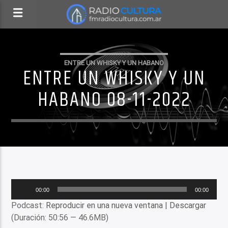
ENTRE UN WHISKY Y UN HABANO
ENTRE UN WHISKY Y UN
HABANO 08-11-2022
Reproductor
00:00
00:00
de
Podcast:
Reproducir en una nueva ventana
|
Descargar
audio
(Duración: 50:56 — 46.6MB)