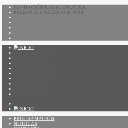
FUNDACIÓN RADIO CULTURA
PREMIO RFI-RADIO CULTURA
PROGRAMACIÓN
NOTICIAS
CONTACTO
QUIENES SOMOS
IR A AMADEUS
ON DEMAND
ESCUCHAR
VER
PROGRAMACIÓN
NOTICIAS