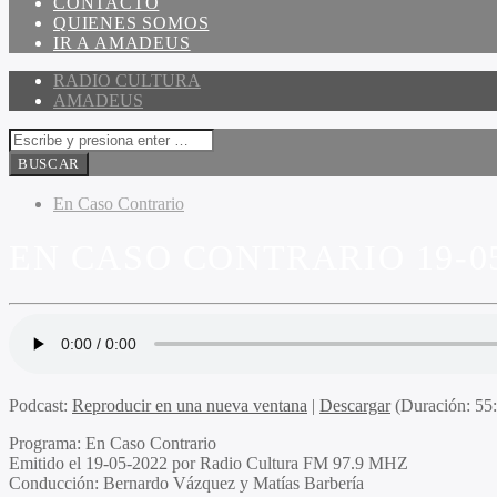
CONTACTO
QUIENES SOMOS
IR A AMADEUS
RADIO CULTURA
AMADEUS
En Caso Contrario
EN CASO CONTRARIO 19-05
Podcast:
Reproducir en una nueva ventana
|
Descargar
(Duración: 5
Programa
: En Caso Contrario
Emitido
el 19-05-2022 por Radio Cultura FM 97.9 MHZ
Conducción
: Bernardo Vázquez y Matías Barbería