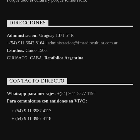
Porque todo es cultura y porque somos radio.
DIRECCIONES
Administración:
Uruguay 1371 5° P.
+(54) 911 6642 8164 |
administracion@fmradiocultura.com.ar
Estudios:
Guido 1566.
C1016ACG
. CABA.
República Argentina.
CONTACTO DIRECTO
Whatsapp para mensajes:
+(54) 9 11 5577 1192
Para comunicarse con emisiones en VIVO:
+ (54) 9 11 3987 4117
+ (54) 9 11 3987 4118